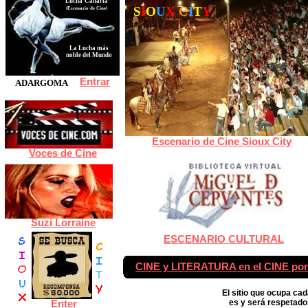
Lucha
Canaria
S
I
O
U
X
C
I
T
Y
(Escenario de Cine)
La Lucha más
noble del Mundo
Entrar
ADARGOMA
Escenario de Cine Sioux City
Voces de Cine
Suzi Lorraine
ESCENARIO CULTURAL
CINE y LITERATURA en el CINE p
El sitio que ocupa c
Enter
es y será respetado 