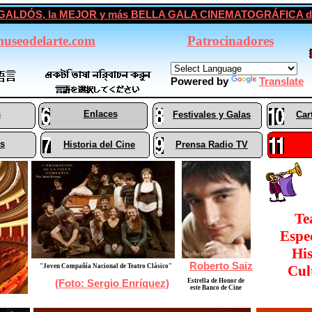
ÉREZ GALDÓS, la MEJOR y más BELLA GALA CINEMATOGRÁFICA
useodelarte.com
Patrocinadores
Powered by
Translate
s
Enlaces
Festivales y Galas
Car
es
Historia del Cine
Prensa Radio TV
Te
Espe
His
Roberto Saiz
"Joven Compañía Nacional de Teatro Clásico"
Cul
ROBERTO SAIZ
Estrella de Honor de
(Foto: Sergio Enríquez)
este Banco de Cine