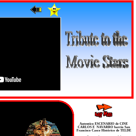
ute to the Movie Stars
THE
DEMI MOORE
TRIBUTE
Autentico ESCENARIO de CINE
CARLOS E NAVARRO barrio San
Francisco Casco Histórico de TELDE