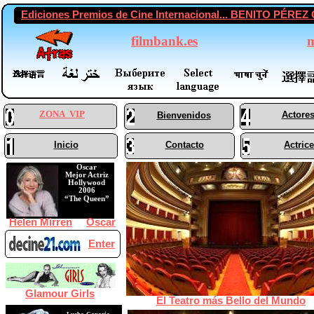
Ediciones Premios de Cine Internacional... BENITO P
filmbank.es
m
ZONA VIP
Actore
Bienvenidos
Inicio
Contacto
Actric
Oscar
Mejor Actriz
Hollywood
2006
“The Queen”
Helen Mirren
Oscar
Enter
Glamour Girls
El Teatro más Bello del Mundo