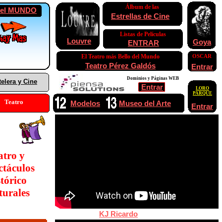
Álbum de las
 del MUNDO
Estrellas de Cine
Listas de Películas
Louvre
Goya
ENTRAR
El Teatro más Bello del Mundo
OSCAR
Teatro Pérez Galdós
Entrar
Dominios y Páginas WEB
telera y Cine
Entrar
LORO
PARQUE
Teatro
Modelos
Museo del Arte
Entrar
GRETA GARBO
TRIBUTE!!!
atro y
KJ Ricardo
ctáculos
tórico
turales
KJ Ricardo