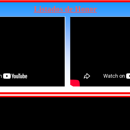
Listados de Honor
Tribute to the Movie Stars
Trib
THE
PATRICK SWAYZE
TRIBUTE
01 Letra A
02 Letra B