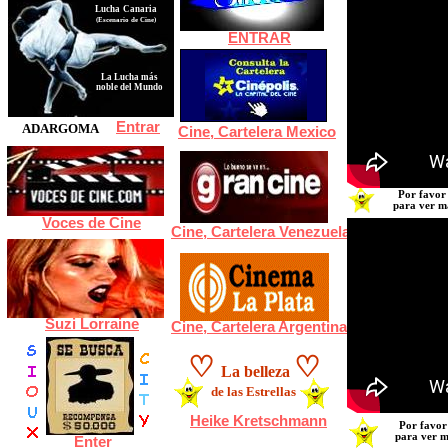
Lucha
Canaria
(Escenario de Cine)
ENTRAR
La Lucha más
noble del Mundo
Phi
Entrar
ADARGOMA
Cine, Cartelera Mexico
En el banco de voces de cine siempre hay
Por favor
grandes actores y actrices tras sus
locuciones
para ver ma
Voces de Cine
Cine, Cartelera Venezuela
Tr
Suzi Lorraine
Cine, Cartelera Argentina
Phi
♡
♡
La belleza
de las Estrellas
Heike Kretschmann
Por favo
para ver m
Enter