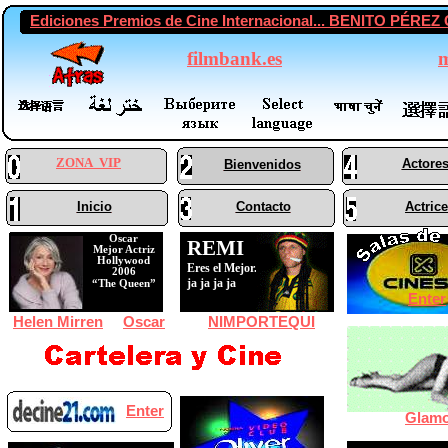
Ediciones Premios de Cine Internacional... BENITO P
filmbank.es
m
ZONA VIP
Actore
Bienvenidos
Inicio
Contacto
Actric
Oscar
REMI
Mejor Actriz
Hollywood
Eres el Mejor... ja
2006
ja ja ja ja
“The Queen”
Enter
Helen Mirren
Oscar
NIMPORTEQUI
Enter
Glamo