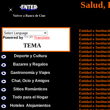
Salud, 
Volver a Banco de Cine
Entidad o Instituci
Entidad o Instituci
Powered by
Translate
Entidad o Instituci
Entidad o Instituci
TEMA
Entidad o Instituci
Entidad o Instituci
Entidad o Instituci
Deporte y Cultura
Entidad o Instituci
Entidad o Instituci
Bazares y Regalos
Entidad o Instituci
Entidad o Instituci
Gastronomía y Viajes
Entidad o Instituci
Chat, Ocio y Amigos
Entidad o Instituci
Entidad o Instituci
Sitios Románticos
Entidad o Instituci
Entidad o Instituci
Todo para el Hogar
Entidad o Instituci
Entidad o Instituci
Hoteles Alojamientos
Entidad o Instituci
Entidad o Instituci