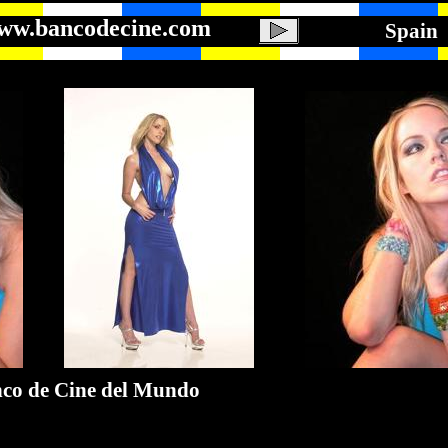
www.bancodecine.com
Spain
co de Cine del Mundo