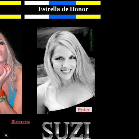
Estrella de Honor
Enter
Directores