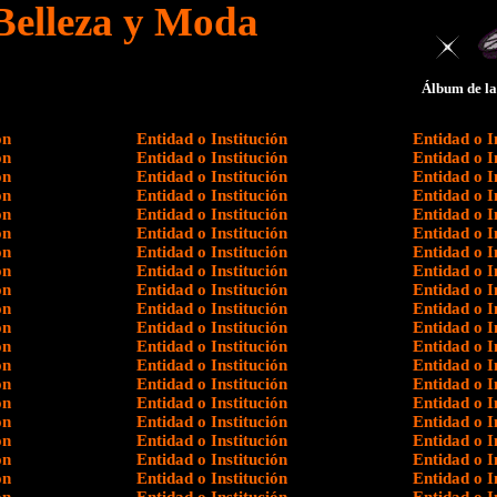
Belleza y Moda
Álbum de las
ón
Entidad o Institución
Entidad o I
ón
Entidad o Institución
Entidad o I
ón
Entidad o Institución
Entidad o I
ón
Entidad o Institución
Entidad o I
ón
Entidad o Institución
Entidad o I
ón
Entidad o Institución
Entidad o I
ón
Entidad o Institución
Entidad o I
ón
Entidad o Institución
Entidad o I
ón
Entidad o Institución
Entidad o I
ón
Entidad o Institución
Entidad o I
ón
Entidad o Institución
Entidad o I
ón
Entidad o Institución
Entidad o I
ón
Entidad o Institución
Entidad o I
ón
Entidad o Institución
Entidad o I
ón
Entidad o Institución
Entidad o I
ón
Entidad o Institución
Entidad o I
ón
Entidad o Institución
Entidad o I
ón
Entidad o Institución
Entidad o I
ón
Entidad o Institución
Entidad o I
ón
Entidad o Institución
Entidad o I